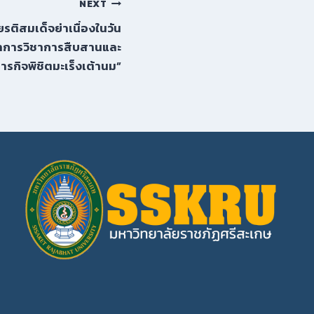
NEXT
รติสมเด็จย่าเนื่องในวัน
าการวิชาการสืบสานและ
รกิจพิชิตมะเร็งเต้านม”