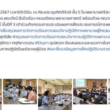
567 เวลา09.00น. ณ ห้องประชุมกิตติรังษี ชั้น 5 โรงพยาบาลศรีสะเ
ดร.พรปวีณ์ ชื่นใจเรือง คณบดีคณะพยาบาลศาสตร์ พร้อมด้วย คณาจ
ั้นปีที่ 3 เข้าร่วมกิจกรรมการประเมินผลการฝึกประสบการณ์การพย
เพื่อสรุปผลการจัดการเรียนการสอนวิชาปฏิบัติการพยาบาลผู้ใหญ่และ
สุทธิสัย
#สรุปผลการจัดการเรียนการสอนวิชาการปฏิบัติการพยาบา
สุจิตรา กฤติยาวรรณ
#ปัญหา
อุปสรรค ข้อเสนอแนะและแนวทางใน
ภาคปฏิบัตในแต่ละหอผู้ป่วย
#และชื่แจงข้อมูลการฝึกปฏิบัติงานราย