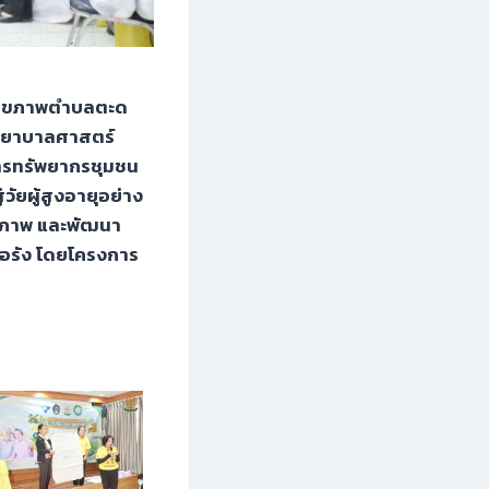
ิมสุขภาพตำบลตะด
ะพยาบาลศาสตร์
การทรัพยากรชุมชน
วัยผู้สูงอายุอย่าง
กยภาพ และพัฒนา
้อรัง โดยโครงการ