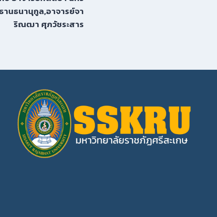
ิธานธนานุกูล,อาจารย์จา
ริณฒา ศุภวัชระสาร