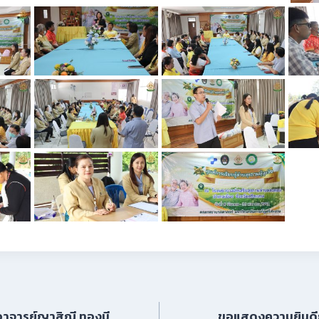
าจารย์ญาสิณี ทองมี
ขอแสดงความยินดีก