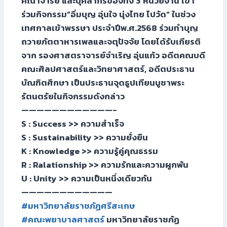
คณาจารย์ และบุคลากรของทั้ง 3 หน่วยงาน เข้า
ร่วมกิจกรรม”อิ่มบุญ อุ่นใจ นุ่งไทย ไปวัด” ในช่วง
เทศกาลเข้าพรรษา ประจำปีพ.ศ.2568 ร่วมทำบุญ
ถวายภัตตาหารเพลและจตุปัจจัย โดยได้รับเกียรติ
จาก รองศาสตราจารย์จำเริญ อุ่นแก้ว อดีตคณบดี
คณะศิลปศาสตร์และวิทยาศาสตร์, อดีตประธาน
บัณฑิตศึกษา เป็นประธานจุดธูปเทียนบูชาพระ
รัตนตรัยในกิจกรรมดังกล่าว
————————————-
S : Success >> ความสำเร็จ
S : Sustainability >> ความยั่งยืน
K : Knowledge >> ความรู้คู่คุณธรรม
R : Ralationship >> ความรักและความผูกพัน
U : Unity >> ความเป็นหนึ่งเดียวกัน
————————————
#มหาวิทยาลัยราชภัฏศรีสะเกษ
#คณะพยาบาลศาสตร์
มหาวิทยาลัยราชภัฏ