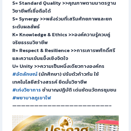
S= Standard Quality >>คุณภาพตามมาตรฐาน
วิชาชีพที่เชื่อถือได้
S= Synergy >>พลังร่วมที่เสริมศักยภาพและยก
ระดับผลลัพธ์
K= Knowledge & Ethics >>องค์ความรู้ควบคู่
จริยธรรมวิชาชีพ
R= Respect & Resilience >>การเคารพศักดิ์ศรี
และความเข้มแข็งเชิงจิตใจ
U= Unity >>ความเป็นหนึ่งเดียวทางองค์กร
#อัตลักษณ์
(นักศึกษา) ปรับตัวก้าวทัน ใช้
เทคโนโลยีสร้างสรรค์ ยึดมั่นวิชาชีพ
#เก่งวิชาการ
ชำนาญปฏิบัติ เด่นชัดนวัตกรชุมชน
#พยาบาลภูเขาไฟ
——————————————————————–