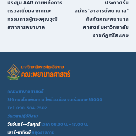
ประชุม AAR ภายหลังการ
ประกาศรับ
ตรวจเยี่ยมจากคณะ
สมัคร”อาจารย์พยาบาล”
กรรมการผู้ทรงคุณวุฒิ
สังกัดคณะพยาบาล
สภาการพยาบาล
ศาสตร์ มหาวิทยาลัย
ราชภัฏศรีสะเกษ
คณะพยาบาลศาสตร์
319 ถนนไทยพันทา ต.โพธิ์ อ.เมือง จ.ศรีสะเกษ 33000
Tel. 098-584-7502
วันเวลาปฏิบัติงาน
วันจันทร์--วันศุกร์
เวลา 08.30 น. - 17.00 น.
เสาร์-อาทิตย์
หยุดราชการ